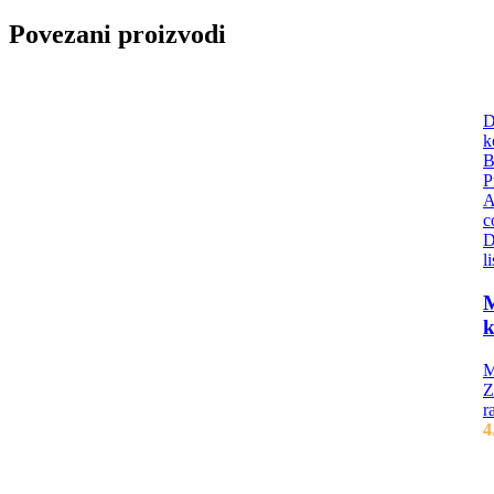
Povezani proizvodi
D
k
B
P
A
c
D
l
M
k
M
Z
r
4