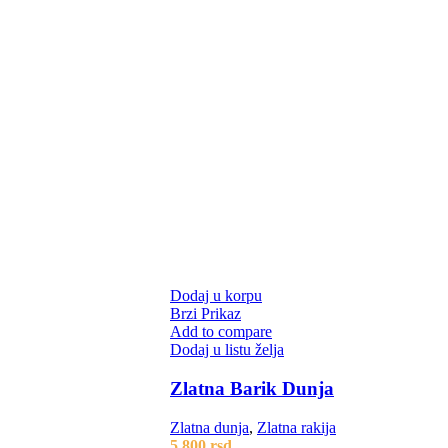
Dodaj u korpu
Brzi Prikaz
Add to compare
Dodaj u listu želja
Zlatna Barik Dunja
Zlatna dunja
,
Zlatna rakija
5.800
rsd