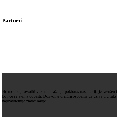
Partneri
Ne morate provoditi vreme u traženju poklona, naša rakija je savršen 
koji će se svima dopasti. Dozvolite dragim osobama da uživaju u luk
najkvalitetnije zlatne rakije