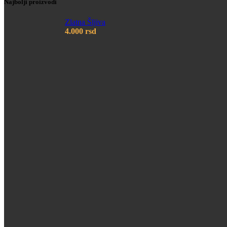
Najbolji proizvodi
Zlatna Šljiva
4.000
rsd