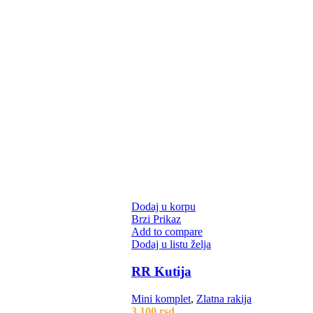
Dodaj u korpu
Brzi Prikaz
Add to compare
Dodaj u listu želja
RR Kutija
Mini komplet
,
Zlatna rakija
3.100
rsd