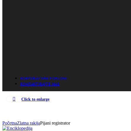
Zlatna
Viljamovka
Zlatna
Šljiva
KORPORATIVNI POKLONI
KONTAKTIRAJTE NAS
Click to enlarge
Početna
Zlatna rakija
Pijani registrator