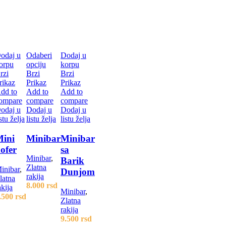
odaj u
Odaberi
Dodaj u
orpu
opciju
korpu
rzi
Brzi
Brzi
rikaz
Prikaz
Prikaz
dd to
Add to
Add to
ompare
compare
compare
odaj u
Dodaj u
Dodaj u
istu želja
listu želja
listu želja
ini
Minibar
Minibar
ofer
sa
Minibar
,
Barik
Zlatna
inibar
,
Dunjom
rakija
latna
8.000
rsd
akija
Minibar
,
.500
rsd
Zlatna
rakija
9.500
rsd