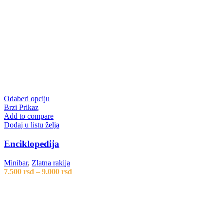
Odaberi opciju
Brzi Prikaz
Add to compare
Dodaj u listu želja
Enciklopedija
Minibar
,
Zlatna rakija
7.500
rsd
–
9.000
rsd