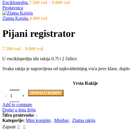
Enciklopedija
7.500
rsd
–
9.000
rsd
Prodavnica
Zlatna Kajsija
4.400
rsd
Pijani registrator
7.500
rsd
–
9.000
rsd
U enciklopediju idu rakija 0.7l i 2 čašice.
Svaka rakija je napravljena od najkvalitetnijeg voća prve klase, duplo
Vrsta Rakije
DODAJ U KORPU
Add to compare
Dodaj u listu želja
Šifra proizvoda:
-
Kategorije:
Mini komplet
,
Minibar
,
Zlatna rakija
Zaprati