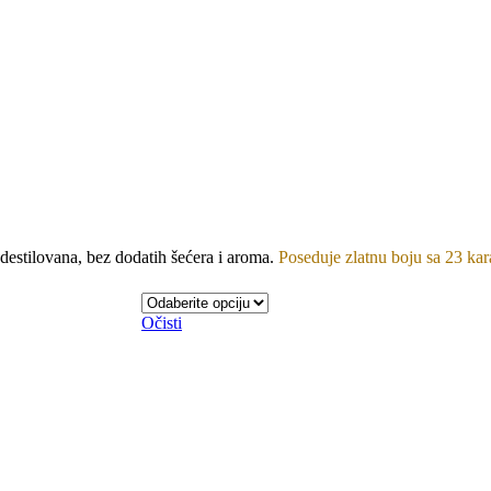
Zlatna
 destilovana, bez dodatih šećera i aroma.
Poseduje zlatnu boju sa 23 kara
Kajsija
Očisti